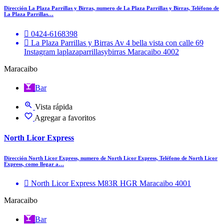
Dirección La Plaza Parrillas y Birras, numero de La Plaza Parrillas y Birras, Teléfono de
La Plaza Parrillas…
0424-6168398
La Plaza Parrillas y Birras Av 4 bella vista con calle 69
Instagram laplazaparrillasybirras Maracaibo 4002
Maracaibo
Bar
Vista rápida
Agregar a favoritos
North Licor Express
Dirección North Licor Express, numero de North Licor Express, Teléfono de North Licor
Express, como llegar a…
North Licor Express M83R HGR Maracaibo 4001
Maracaibo
Bar