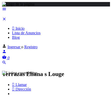
Inicio
Lista de Anuncios
Blog
Ingresar
o
Registro
0
Terrazas Eliana s Louge
Llamar
Dirección