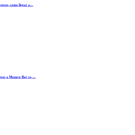
xpress, como llegar a…
legar a Monaco Bar ca,…