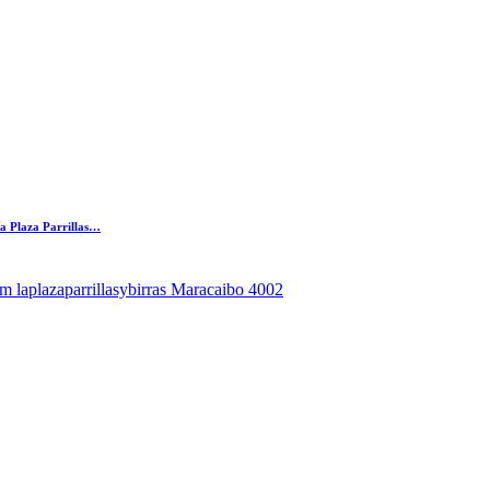
La Plaza Parrillas…
ram laplazaparrillasybirras Maracaibo 4002