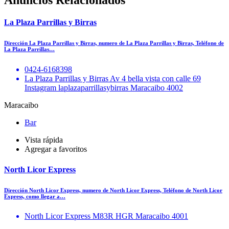
Anuncios Relacionados
La Plaza Parrillas y Birras
Dirección La Plaza Parrillas y Birras, numero de La Plaza Parrillas y Birras, Teléfono de
La Plaza Parrillas…
0424-6168398
La Plaza Parrillas y Birras Av 4 bella vista con calle 69
Instagram laplazaparrillasybirras Maracaibo 4002
Maracaibo
Bar
Vista rápida
Agregar a favoritos
North Licor Express
Dirección North Licor Express, numero de North Licor Express, Teléfono de North Licor
Express, como llegar a…
North Licor Express M83R HGR Maracaibo 4001