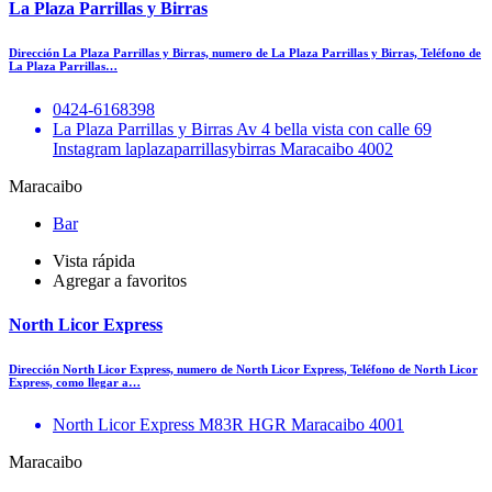
La Plaza Parrillas y Birras
Dirección La Plaza Parrillas y Birras, numero de La Plaza Parrillas y Birras, Teléfono de
La Plaza Parrillas…
0424-6168398
La Plaza Parrillas y Birras Av 4 bella vista con calle 69
Instagram laplazaparrillasybirras Maracaibo 4002
Maracaibo
Bar
Vista rápida
Agregar a favoritos
North Licor Express
Dirección North Licor Express, numero de North Licor Express, Teléfono de North Licor
Express, como llegar a…
North Licor Express M83R HGR Maracaibo 4001
Maracaibo