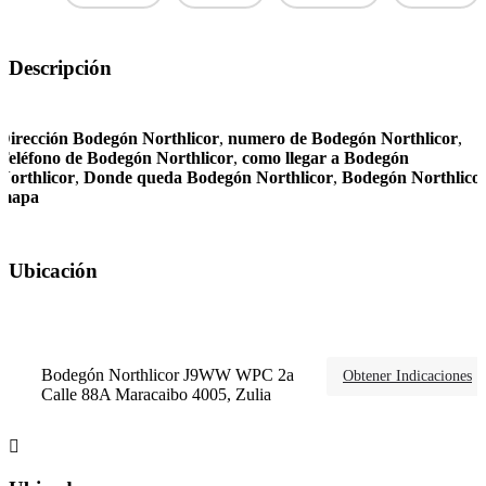
Descripción
Dirección Bodegón Northlicor
,
numero de Bodegón Northlicor
,
Teléfono de Bodegón Northlicor
,
como llegar a Bodegón
Northlicor
,
Donde queda Bodegón Northlicor
,
Bodegón Northlico
mapa
Ubicación
Bodegón Northlicor J9WW WPC 2a
Obtener Indicaciones
Calle 88A Maracaibo 4005, Zulia