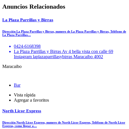
Anuncios Relacionados
La Plaza Parrillas y Birras
Dirección La Plaza Parrillas y Birras, numero de La Plaza Parrillas y Birras, Teléfono de
La Plaza Parrillas…
0424-6168398
La Plaza Parrillas y Birras Av 4 bella vista con calle 69
Instagram laplazaparrillasybirras Maracaibo 4002
Maracaibo
Bar
Vista rápida
Agregar a favoritos
North Licor Express
Dirección North Licor Express, numero de North Licor Express, Teléfono de North Licor
Express, como llegar a…