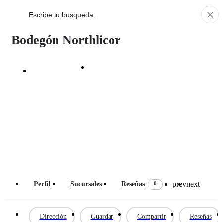
Bodegón Northlicor
Dirección
prev
next
0
Perfil
Sucursales
Reseñas
Dirección
Guardar
Compartir
Reseñas