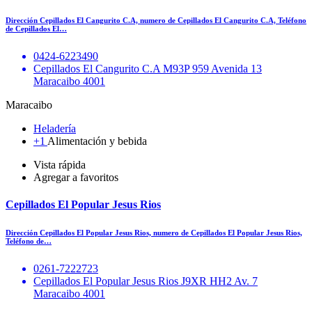
Dirección Cepillados El Cangurito C.A, numero de Cepillados El Cangurito C.A, Teléfono
de Cepillados El…
0424-6223490
Cepillados El Cangurito C.A M93P 959 Avenida 13
Maracaibo 4001
Maracaibo
Heladería
+1
Alimentación y bebida
Vista rápida
Agregar a favoritos
Cepillados El Popular Jesus Rios
Dirección Cepillados El Popular Jesus Rios, numero de Cepillados El Popular Jesus Rios,
Teléfono de…
0261-7222723
Cepillados El Popular Jesus Rios J9XR HH2 Av. 7
Maracaibo 4001